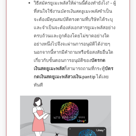
วิธีสมัครยูเมะพลัสให้ผ่าน
นี้ต้องทำยังไง? – ผู้
ที่สนใจใช้งาน
บัตรเงินสดยูเมะพลัส
จำเป็น
จะต้องมีคุณสมบัติตรงตามที่บริษัทได้ระบุ
และจำเป็นจะต้องส่ง
เอกสารยูเมะพลัส
อย่าง
ครบถ้วนและถูกต้องโดยไม่ขาดอย่างใด
อย่างหนึ่งไปจึงจะผ่านการอนุมัติได้ง่ายๆ
นอกจากนี้หากมีคำถามหรือข้อสงสัยอื่นใด
เกี่ยวกับขั้นตอนการอนุมัติของ
บัตรกด
เงินสดยูเมะพลัส
ก็สามารถถามที่กระทู้
บัตร
กดเงินสดยูเมะพลัสวงเงิน pantip
ได้เลย
ทันที