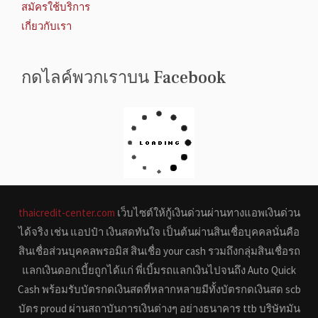
สมัครใช้บริการ
เกี่ยวกับเรา
กดไลค์พวกเราบน Facebook
thaicredit-center.com
เว็บไซต์ให้กู้เงินด่วนผ่านทางแอพเงินด่วน
ได้จริง เช่น แอปป๋า เงินสดทันใจ เป็นต้นผ่านสินเชื่อบุคคลนั่นคือ
สินเชื่อส่วนบุคคลพรอมิส สินเชื่อ your cash รวมถึงกลุ่มสินเชื่อรถ
แลกเงินดอกเบี้ยถูกได้แก่ พี่เบิ้มรถแลกเงินไปจนถึง Auto Quick
Cash พร้อมรับบัตรกดเงินสดที่หลากหลายมีทั้งบัตรกดเงินสด scb
บัตร proud ผ่านสถาบันการเงินต่างๆ อย่างธนาคาร ttb บริษัทมัน