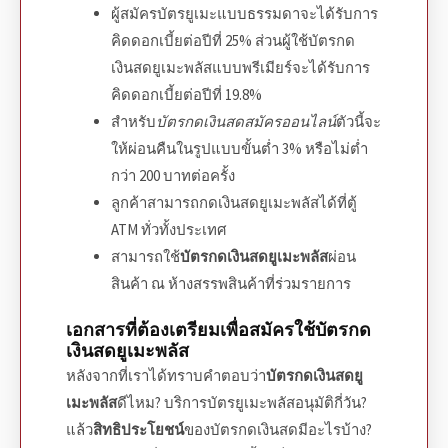
ผู้
สมัครบัตรยูเมะ
แบบธรรมดาจะได้รับ
การ
คิดดอกเบี้ย
ต่อปีที่ 25% ส่วนผู้ใช้
บัตรกด
เงินสดยูเมะพลัส
แบบพรีเมียร์จะได้รับ
การ
คิดดอกเบี้ย
ต่อปีที่ 19.8%
สำหรับ
บัตรกดเงินสดสมัครออนไลน์
ตัวนี้จะ
ให้ผ่อนคืนในรูปแบบขั้นต่ำ 3% หรือไม่ต่ำ
กว่า 200 บาทต่อครั้ง
ลูกค้าสามารถ
กดเงินสดยูเมะพลัส
ได้ที่ตู้
ATM ทั่วทั้งประเทศ
สามารถใช้
บัตรกดเงินสดยูเมะพลัส
ผ่อน
สินค้า ณ ห้างสรรพสินค้าที่ร่วมรายการ
เอกสารที่ต้องเตรียมเพื่อสมัครใช้
บัตรกด
เงินสดยูเมะพลัส
หลังจากที่เราได้ทราบคำตอบว่า
บัตรกดเงินสดยู
เมะพลัส
ดีไหม
? บริการ
บัตรยูเมะพลัสอนุมัติกี่วัน
?
แล้ว
สิทธิประโยชน์
ของ
บัตรกดเงินสด
มีอะไรบ้าง?