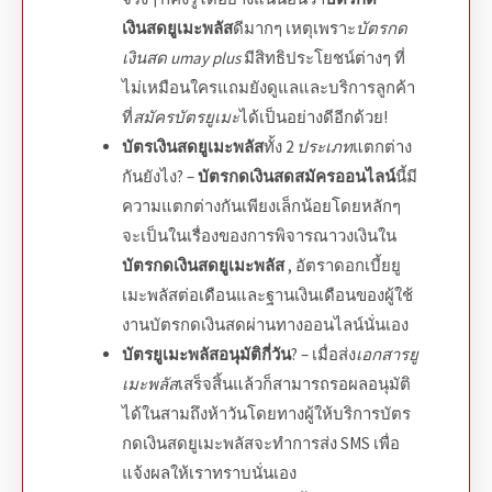
เงินสดยูเมะพลัส
ดีมากๆ เหตุเพราะ
บัตรกด
เงินสด
umay plus
มี
สิทธิประโยชน์
ต่างๆ ที่
ไม่เหมือนใครแถมยังดูแลและบริการลูกค้า
ที่
สมัครบัตรยูเมะ
ได้เป็นอย่างดีอีกด้วย!
บัตรเงินสดยูเมะพลัส
ทั้ง 2
ประเภท
แตกต่าง
กันยังไง? –
บัตรกดเงินสดสมัครออนไลน์
นี้มี
ความแตกต่างกันเพียงเล็กน้อยโดยหลักๆ
จะเป็นในเรื่องของการพิจารณาวงเงินใน
บัตรกดเงินสดยูเมะพลัส
, อัตรา
ดอกเบี้ยยู
เมะพลัสต่อเดือน
และ
ฐานเงินเดือน
ของผู้ใช้
งาน
บัตรกดเงินสด
ผ่านทาง
ออนไลน์
นั่นเอง
บัตรยูเมะพลัสอนุมัติกี่วัน
? – เมื่อส่ง
เอกสารยู
เมะพลัส
เสร็จสิ้นแล้วก็สามารถรอผลอนุมัติ
ได้ในสามถึงห้าวันโดยทางผู้ให้บริการ
บัตร
กดเงินสดยูเมะพลัส
จะทำการส่ง SMS เพื่อ
แจ้งผลให้เราทราบนั่นเอง