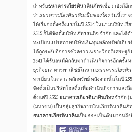
สำหรับ
ธนาคารเกียรตินาคินภัทร
เชื่อว่ายังมีอ
ว่า
ธนาคารเกียรตินาคินเป็นของใคร
วันนี้เรา
ได้เริ่มก่อตั้งครั้งแรกในปี 2514 ในนามบริษัทเ
2515 ก็ได้จัดตั้งบริษัท ภัทรธนกิจ จำกัด และได
ทะเบียนแปรสภาพบริษัทเงินทุนหลักทรัพย์เกียรต
ได้ถูกระงับกิจการชั่วคราวเพราะวิกฤติเศรษฐกิ
2541 ได้รับอนุมัติกลับมาดำเนินกิจการอีกครั้ง 
ธุรกิจธนาคารพาณิชย์ในนาม
ธนาคารเกียรติน
ทะเบียนในตลาดหลักทรัพย์ หลังจากนั้นในปี 255
จัดตั้งเป็นบริษัทโฮลดิ้ง เพื่อดำเนินกิจการและ
ตั้งแต่ปี 2555
ธนาคารเกียรตินาคินภัทร
จำกัด (
(มหาชน) เป็นกลุ่มธุรกิจการเงินเกียรตินาคินภั
ธนาคารเกียรตินาคิน
เป็น
KKP
เป็นต้นมาจนถึงปั