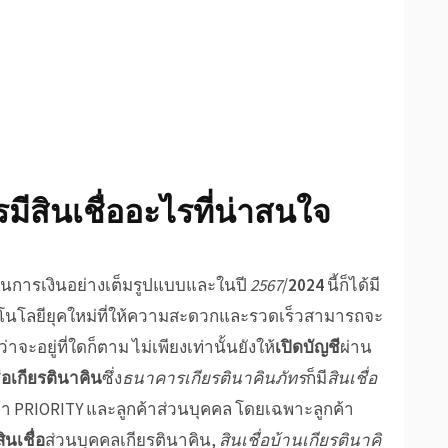
ร
มี
สินเชื่อ
อะไรที่น่าสนใจ
้านการเงินอย่างเต็มรูปแบบและในปี
2567
/
2024
นี้ก็ได้มี
ทคโนโลยียุคใหม่ที่ให้ความสะดวกและรวดเร็วสามารถจะ
ะอยู่ที่ใดก็ตาม ไม่เพียงเท่านั้นยังให้
เปิดบัญชี
ผ่าน
ื่อเกียรตินาคิน
ซึ่ง
ธนาคารเกียรตินาคินภัทร
ก็มี
สินเชื่อ
กค้า PRIORITY และลูกค้าส่วนบุคคล โดยเฉพาะลูกค้า
สินเชื่อ
ส่วนบุคคลเกียรตินาคิน
,
สินเชื่อบ้านเกียรตินาคิ