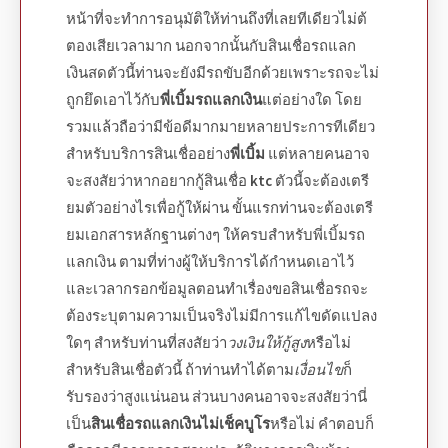
หน้าที่จะทำการอนุมัติให้ท่านถึงที่เลยทีเดียวไม่ต้
ตองเสียเวลามาก นอกจากนั้นกับ
สินเชื่อรถแลก
เงินสด
ตัวนี้ท่านจะยังมีรถขับอีกด้วยเพราะรถจะไม่
ถูกยึดเอาไว้กับ
พี่เบิ้มรถแลกเงิน
แต่อย่างใด โดย
รวมแล้วถือว่ามีข้อดีมากมายหลายประการทีเดียว
สำหรับบริการสินเชื่ออย่าง
พี่เบิ้ม
แต่หลายคนอาจ
จะสงสัยว่าหากอยากกู้
สินเชื่อ
ktc
ตัวนี้จะต้องเตรี
ยมตัวอย่างไรเพื่อกู้ให้ผ่าน ขั้นแรกท่านจะต้องเตรี
ยมเอกสารหลักฐานต่างๆ ให้ครบสำหรับ
พี่เบิ้มรถ
แลกเงิน
ตามที่ท่างผู้ให้บริการได้กำหนดเอาไว้
และเวลากรอกข้อมูลตอนทำเรื่อง
ขอสินเชื่อรถ
จะ
ต้องระบุตามความเป็นจริงไม่มีการแก้ไขดัดแปลง
ใดๆ สำหรับท่านที่สงสัยว่า
วงเงินให้กู้สูง
หรือไม่
สำหรับสินเชื่อตัวนี้ ถ้าท่านทำได้ตาม
เงื่อนไข
ก็
รับรองว่าสูงแน่นอน ส่วนบางคนอาจจะสงสัยว่านี่
เป็น
สินเชื่อรถแลกเงินไม่เช็คบูโร
หรือไม่ คำตอบก็