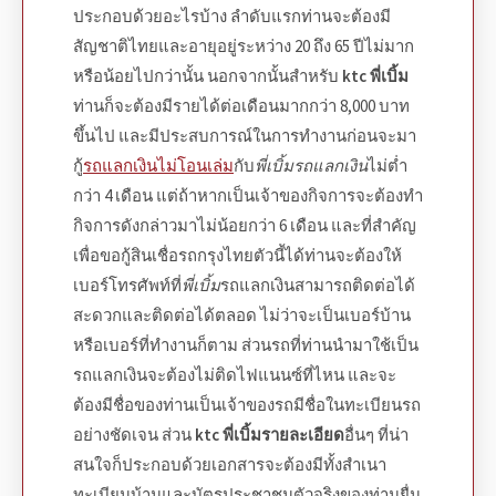
ประกอบด้วยอะไรบ้าง ลำดับแรกท่านจะต้องมี
สัญชาติไทยและอายุอยู่ระหว่าง 20 ถึง 65 ปีไม่มาก
หรือน้อยไปกว่านั้น นอกจากนั้นสำหรับ
ktc พี่เบิ้ม
ท่านก็จะต้องมีรายได้ต่อเดือนมากกว่า 8,000 บาท
ขึ้นไป และมีประสบการณ์ในการทำงานก่อนจะมา
กู้
รถแลกเงินไม่โอนเล่ม
กับ
พี่เบิ้มรถแลกเงิน
ไม่ต่ำ
กว่า 4 เดือน แต่ถ้าหากเป็นเจ้าของกิจการจะต้องทำ
กิจการดังกล่าวมาไม่น้อยกว่า 6 เดือน และที่สำคัญ
เพื่อขอกู้
สินเชื่อรถกรุงไทย
ตัวนี้ได้ท่านจะต้องให้
เบอร์โทรศัพท์ที่
พี่เบิ้ม
รถแลกเงิน
สามารถติดต่อได้
สะดวกและติดต่อได้ตลอด ไม่ว่าจะเป็นเบอร์บ้าน
หรือเบอร์ที่ทำงานก็ตาม ส่วนรถที่ท่านนำมาใช้เป็น
รถแลกเงิน
จะต้องไม่ติดไฟแนนซ์ที่ไหน และจะ
ต้องมีชื่อของท่านเป็นเจ้าของรถมีชื่อในทะเบียนรถ
อย่างชัดเจน ส่วน
ktc พี่เบิ้มรายละเอียด
อื่นๆ ที่น่า
สนใจก็ประกอบด้วยเอกสารจะต้องมีทั้งสำเนา
ทะเบียนบ้านและบัตรประชาชนตัวจริงของท่านยื่น