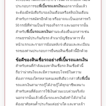
ประกอบการขอ
พี่เบิ้มรถแลกเงิน
นอกจากนั้นแล้ว
จะต้องมีหนังสือรับรองเงินเดือนหรือสลิปเงินเดือน
สำหรับการ
สมัคร
อีกด้วย หรืออาจจะเป็นเอกสารทวิ
50 กรณีที่ท่านเป็นเจ้าของกิจการ และนอกจากนั้น
สำหรับ
พี่เบิ้มรถแลกเงิน
ท่านจะต้องยื่นเอกสารเช่น
กรมธรรม์ประกันภัยรถ สำเนาบัญชีธนาคาร ทั้ง
หน้าแรกและรายการย้อนหลัง 6 เดือนและทะเบียน
รถของท่านประกอบการยื่น
ขอสินเชื่อ
ตัวนี้อีกด้วย
ข้อดีของ
สินเชื่อรถ
อย่าง
พี่เบิ้มรถแลกเงิน
สำหรับคนที่กำลังมองหา
สินเชื่อรถ
สินเชื่อตัวนี้
ถือว่าน่าสนใจและมีความตอบโจทย์ในความ
ต้องการของใครหลายคนเลยทีเดียว กล่าวคือ
พี่เบิ้ม
รถแลกเงิน
สามารถกู้ได้ง่ายกู้ได้ทุกอาชีพเหมาะ
สำหรับคนที่
ต้องการใช้เงินด่วน
แบบด่วนจริงจัง
นอกจากนั้นแล้ว
พี่เบิ้มรถแลกเงิน
ยังทำได้ง่ายไม่
ต้องอาศัยคนค้ำประกันแต่อย่างใด และทางเจ้า