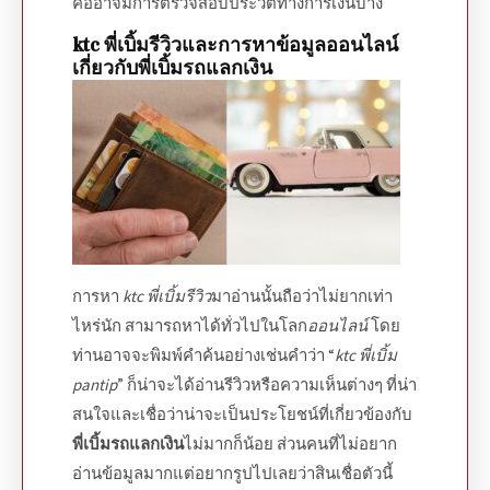
คืออาจมีการตรวจสอบประวัติทางการเงินบ้าง
ktc พี่เบิ้มรีวิว
และการหาข้อมูล
ออนไลน์
เกี่ยวกับ
พี่เบิ้มรถแลกเงิน
การหา
ktc พี่เบิ้มรีวิว
มาอ่านนั้นถือว่าไม่ยากเท่า
ไหร่นัก สามารถหาได้ทั่วไปในโลก
ออนไลน์
โดย
ท่านอาจจะพิมพ์คำค้นอย่างเช่นคำว่า “
ktc พี่เบิ้ม
pantip
” ก็น่าจะได้อ่านรีวิวหรือความเห็นต่างๆ ที่น่า
สนใจและเชื่อว่าน่าจะเป็นประโยชน์ที่เกี่ยวข้องกับ
พี่เบิ้มรถแลกเงิน
ไม่มากก็น้อย ส่วนคนที่ไม่อยาก
อ่านข้อมูลมากแต่อยากรูปไปเลยว่าสินเชื่อตัวนี้