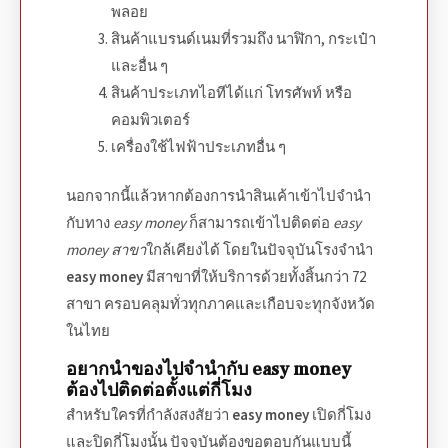
พลอย
สินค้าแบรนด์เนมที่รวมถึง นาฬิกา
,
กระเป๋า
และอื่น ๆ
สินค้าประเภทไอทีได้แก่ โทรศัพท์ หรือ
คอมพิวเตอร์
เครื่องใช้ไฟฟ้าประเภทอื่น ๆ
นอกจากนี้แล้วหากต้องการนำสินเค้าเข้าไปจำนำ
กับทาง
easy money
ก็สามารถเข้าไปติดต่อ
easy
money
สาขา
ใกล้เคียงได้ โดยในปัจจุบัน
โรงจํานํา
easy money
มีสาขาที่ให้บริการด้วยทั้งสิ้นกว่า
72
สาขา
ครอบคลุมทั่วทุกภาคและเกือบจะทุกจังหวัด
ในไทย
อยากนำของไปจำนำกับ
easy money
ต้องไปติดต่อตั้งแต่กี่โมง
สำหรับใครที่กำลังสงสัยว่า
easy money
เปิดกี่โมง
และปิดกี่โมงนั้น ปัจจุบันต้องขอตอบกันแบบนี้