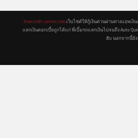
thaicredit-center.com
เว็บไซต์ให้กู้เงินด่วนผ่านทางแอพเงินด
แลกเงินดอกเบี้ยถูกได้แก่ พี่เบิ้มรถแลกเงินไปจนถึง Auto Q
ฮับ นอกจากนี้ยัง