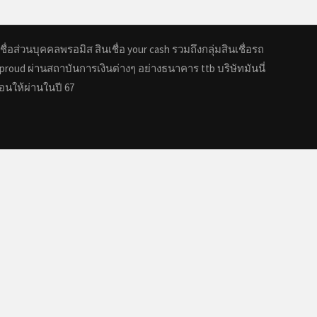
ชื่อส่วนบุคคลพรอมิส สินเชื่อ your cash รวมถึงกลุ่มสินเชื่อรถ
proud ผ่านสถาบันการเงินต่างๆ อย่างธนาคาร ttb บริษัทมันนี่
ออนให้ผ่านในปี 67