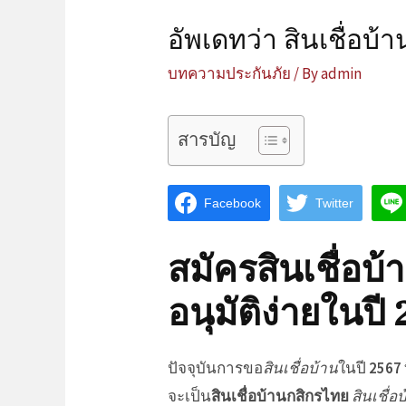
อัพเดทว่า สินเชื่อบ้
บทความประกันภัย
/ By
admin
สารบัญ
Facebook
Twitter
สมัคร
สินเชื่อบ้
อนุมัติง่าย
ในปี
ปัจจุบันการ
ขอ
สินเชื่อบ้าน
ในปี
2567
จะเป็น
สินเชื่อบ้านกสิกรไทย
สินเชื่