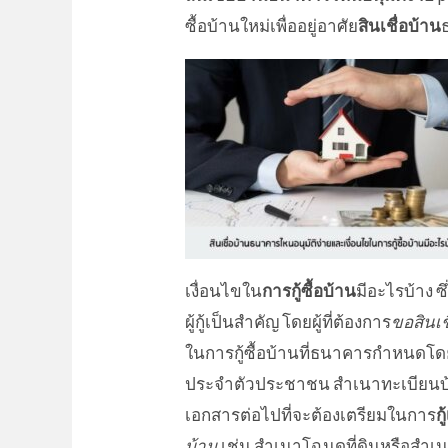
ซื้อบ้านใหม่เพื่ออยู่อาศัย
สินเชื่อบ้าน
เงื่อนไขใน
การกู้ซื้อบ้าน
มีอะไรบ้าง ซึ
ผู้กู้เป็นสำคัญ โดยผู้ที่ต้องการ
ขอ
สินเ
ใน
การกู้ซื้อบ้าน
ที่ธนาคารกำหนดโดยผ
ประจำตัวประชาชน สำเนาทะเบียนบ้า
เอกสารต่อไปที่จะต้องเตรียมในการ
ก
บ้าน
เช่น สำเนาโฉนดที่ดินหรือสำเนา